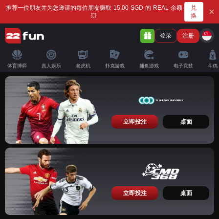
兑
推荐一位朋友并为您邀请的每位朋友赚取 15.00 SGD 的 REAL 余额
换
💥
登录
注册
体育博弈
真人娱乐
老虎机
扑克游戏
捕鱼游戏
电子竞技
斗鸡
立即投注
桌面
立即投注
桌面