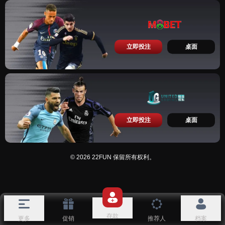
立即投注
桌面
立即投注
桌面
© 2026 22FUN 保留所有权利。
存款
更多
促销
推荐人
档案