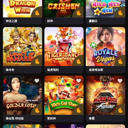
神龙之愿
财神
赢翻乐
泰传奇
福虎驾到
皇家维加斯
潘金莲 特别版
富财神
拳霸