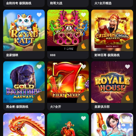
金刚传奇 极限路线
刚哥大战
火7全开精选
皇家猫咪
888
财神至尊 极限路线
黑金豹 极限路线
火7全开
皇家俱乐部