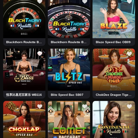
Blackthorn Roulette BR01
Blackthorn Roulette BR06
Blaze Speed Bac OB09
悦享比基尼百家乐 WB116
Blitz Speed Bac SB07
ChokDee Dragon Tiger BD01