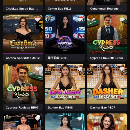
ChokLap Speed Bac BB02
Comet Bac PB11
Continental Roulette BR03
Corona SpeedBac XB12
星宇轮盘 VR01
Cypress Roulette BR05
Cypress Roulette BR07
Dancer Bac PB08
Dasher Bac PB07