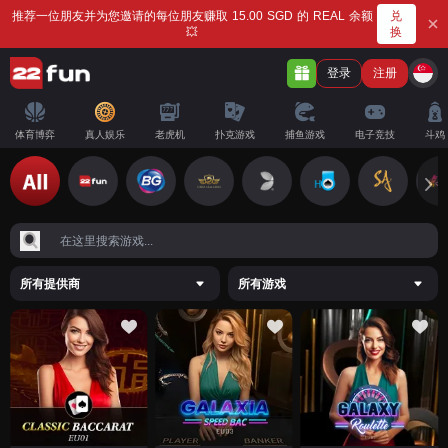
兑
推荐一位朋友并为您邀请的每位朋友赚取 15.00 SGD 的 REAL 余额
换
💥
登录
注册
体育博弈
真人娱乐
老虎机
扑克游戏
捕鱼游戏
电子竞技
斗鸡
所有提供商
所有游戏