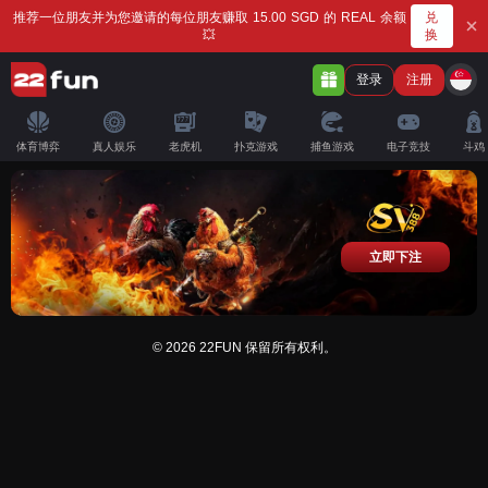
兑
推荐一位朋友并为您邀请的每位朋友赚取 15.00 SGD 的 REAL 余额
换
💥
登录
注册
体育博弈
真人娱乐
老虎机
扑克游戏
捕鱼游戏
电子竞技
斗鸡
立即下注
© 2026 22FUN 保留所有权利。