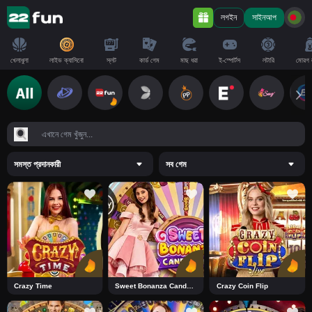
লগইন
সাইনআপ
খেলাধুলা
লাইভ ক্যাসিনো
স্লট
কার্ড গেম
মাছ ধরা
ই-স্পোর্টস
লটারি
মোরগ 
সমস্ত প্রদানকারী
সব গেম
Crazy Time
Sweet Bonanza Candyland
Crazy Coin Flip