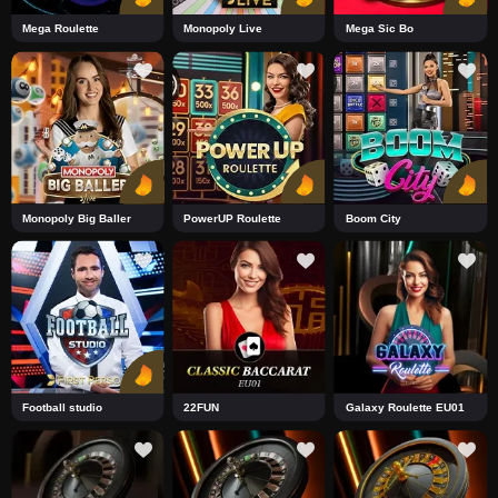
Mega Roulette
Monopoly Live
Mega Sic Bo
Monopoly Big Baller
PowerUP Roulette
Boom City
Football studio
22FUN
Galaxy Roulette EU01