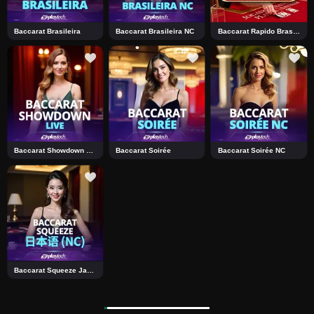
Baccarat Brasileira
Baccarat Brasileira NC
Baccarat Rapido Brasilero
Baccarat Showdown Live
Baccarat Soirée
Baccarat Soirée NC
Baccarat Squeeze Japanese